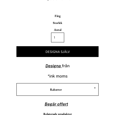
Färg
Storlek
Antal
DESIGNA SJÄLV
Designa
från
*
ink moms
Rabatter
Begär offert
Relaterade produkter