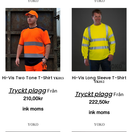
YOKO
YOKO
Hi-Vis Two Tone T-Shirt
Hi-Vis Long Sleeve T-Shirt
YK013
YK012
Tryckt plagg
Från
Tryckt plagg
Från
210,00kr
222,50kr
ink moms
ink moms
YOKO
YOKO