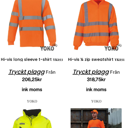
Hi-vis long sleeve t-shirt
Hi-vis ¼ zip sweatshirt
YK033
YK031
Tryckt plagg
Tryckt plagg
Från
Från
206,25kr
318,75kr
ink moms
ink moms
YOKO
YOKO