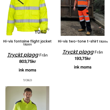
Hi-vis fontaine flight jacket
Hi-vis two-tone t-shirt
YK034
YK035
Tryckt plagg
Från
Tryckt plagg
Från
193,75kr
803,75kr
ink moms
ink moms
YOKO