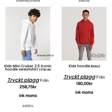
Stanley/Stella
AWDis
Kids Mini Cruiser 2.0 iconic
Kids hoodie
JH001J
hoodie sweatshirt
STSK180
Tryckt plagg
Från
Tryckt plagg
Från
180,00kr
258,75kr
ink moms
ink moms
AWDis