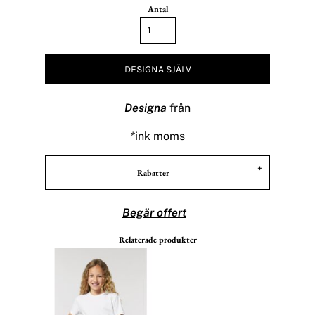
Antal
DESIGNA SJÄLV
Designa
från
*
ink moms
Rabatter
Begär offert
Relaterade produkter