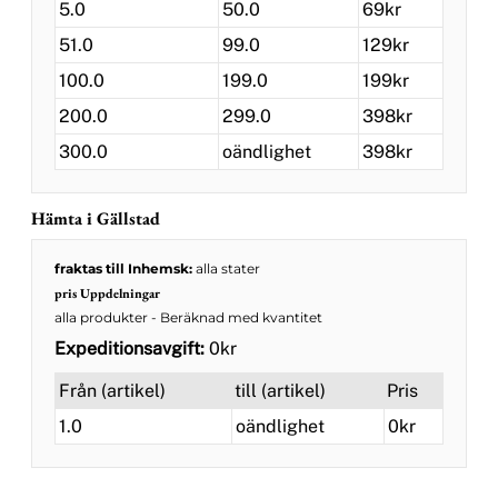
5.0
50.0
69kr
51.0
99.0
129kr
100.0
199.0
199kr
200.0
299.0
398kr
300.0
oändlighet
398kr
Hämta i Gällstad
fraktas till Inhemsk:
alla stater
pris Uppdelningar
alla produkter
- Beräknad med kvantitet
Expeditionsavgift:
0kr
Från (artikel)
till (artikel)
Pris
1.0
oändlighet
0kr