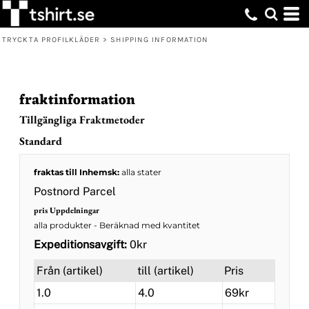
TRYCKTA PROFILKLÄDER
>
SHIPPING INFORMATION
fraktinformation
Tillgängliga Fraktmetoder
Standard
fraktas till Inhemsk:
alla stater
Postnord Parcel
pris Uppdelningar
alla produkter
- Beräknad med kvantitet
Expeditionsavgift:
0kr
Från (artikel)
till (artikel)
Pris
1.0
4.0
69kr