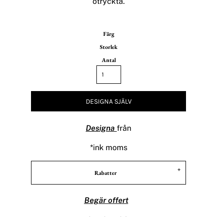
otryckta.
Färg
Storlek
Antal
DESIGNA SJÄLV
Designa
från
*
ink moms
Rabatter
Begär offert