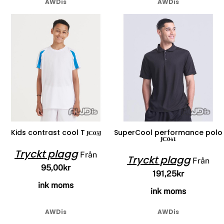
AWDis
AWDis
Kids contrast cool T
SuperCool performance polo
JC03J
JC041
Tryckt plagg
Från
Tryckt plagg
Från
95,00kr
191,25kr
ink moms
ink moms
AWDis
AWDis