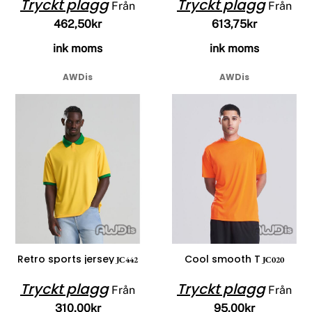
Tryckt plagg
Tryckt plagg
Från
Från
462,50kr
613,75kr
ink moms
ink moms
AWDis
AWDis
Retro sports jersey
Cool smooth T
JC442
JC020
Tryckt plagg
Tryckt plagg
Från
Från
310,00kr
95,00kr