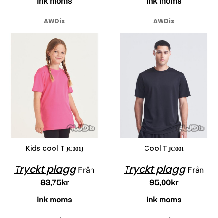
ink moms
ink moms
AWDis
AWDis
Kids cool T
Cool T
JC001J
JC001
Tryckt plagg
Tryckt plagg
Från
Från
83,75kr
95,00kr
ink moms
ink moms