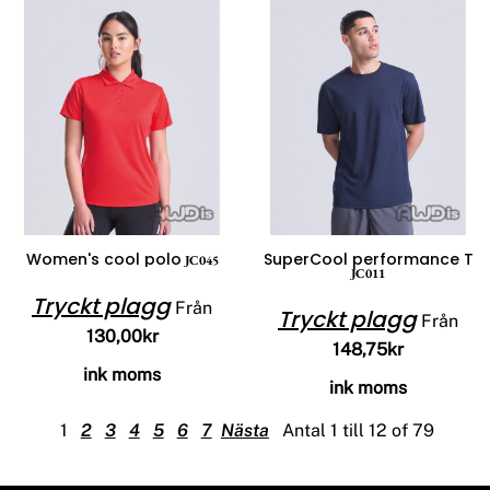
Women's cool polo
SuperCool performance T
JC045
JC011
Tryckt plagg
Från
Tryckt plagg
Från
130,00kr
148,75kr
ink moms
ink moms
1
2
3
4
5
6
7
Nästa
Antal 1 till 12 of 79