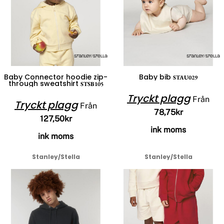
Baby Connector hoodie zip-
Baby bib
STAU029
through sweatshirt
STSB105
Tryckt plagg
Från
Tryckt plagg
Från
78,75kr
127,50kr
ink moms
ink moms
Stanley/Stella
Stanley/Stella