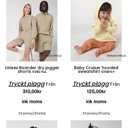
Unisex Boarder dry jogger
Baby Cruiser hooded
shorts
sweatshirt
STBU944
STSB919
Tryckt plagg
Tryckt plagg
Från
Från
310,00kr
125,00kr
ink moms
ink moms
Stanley/Stella
Stanley/Stella