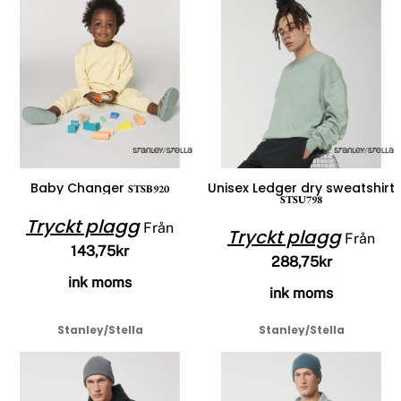
Baby Changer
Unisex Ledger dry sweatshirt
STSB920
STSU798
Tryckt plagg
Från
Tryckt plagg
Från
143,75kr
288,75kr
ink moms
ink moms
Stanley/Stella
Stanley/Stella