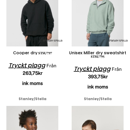
Cooper dry
Unisex Miller dry sweatshirt
STSU797
STSU795
Tryckt plagg
Från
Tryckt plagg
Från
263,75kr
393,75kr
ink moms
ink moms
Stanley/Stella
Stanley/Stella