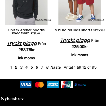
Unisex Archer hoodie
Mini Bolter kids shorts
STBK102
sweatshirt
STSU011
Tryckt plagg
Från
Tryckt plagg
Från
225,00kr
253,75kr
ink moms
ink moms
1
2
3
4
5
6
7
8
Nästa
Antal 1 till 12 of 95
Nyhetsbrev