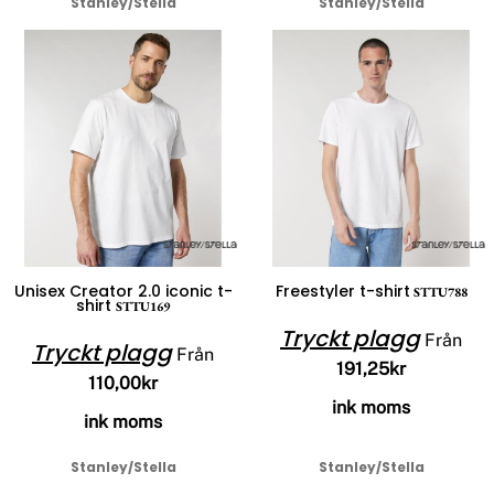
Stanley/Stella
Stanley/Stella
Unisex Creator 2.0 iconic t-
Freestyler t-shirt
STTU788
shirt
STTU169
Tryckt plagg
Från
Tryckt plagg
Från
191,25kr
110,00kr
ink moms
ink moms
Stanley/Stella
Stanley/Stella