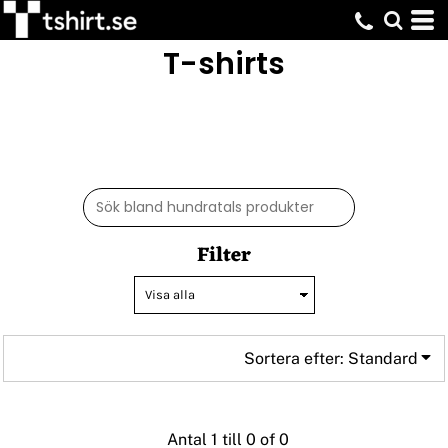
Standard
T-shirts
Pris: Lägst först
Pris: Högst först
Datum tillagd
Filter
Sortera efter: Standard
Antal 1 till 0 of 0