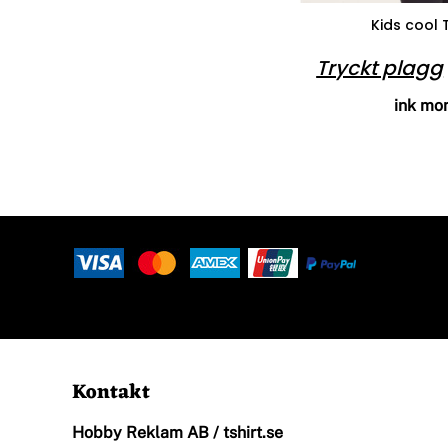
Kids cool 
Halsdukar
Logga In
Tryckt plagg
ink mo
Piké
Registrera
Skjortor
Kundvagn: 0 Artiklar
Sport
Kontakt
Stickade Tröjor
Hobby Reklam AB / tshirt.se