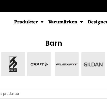
POD - Sortiment
Produkter
Varumärken
Designe
Barn
Sweatshirts
Hoodies
Barn & Baby
Herr
Herr
Baby
Dam
Dam
Barn
Barn
Ziphood