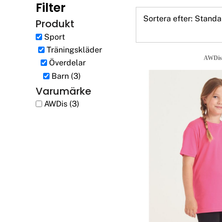
Filter
Sortera efter: Standa
Produkt
Mössor
Miljöpolicy
Sport
Träningskläder
AWDi
Överdelar
Kepsar
Print On Demand
Barn (3)
Varumärke
AWDis (3)
Väskor
Print On Demand
Jackor
Tjänster
Byxor
Om Oss