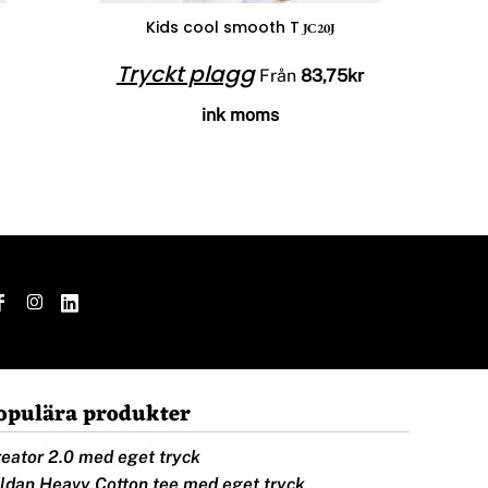
Kids cool smooth T
JC20J
Tryckt plagg
Från
83,75kr
ink moms
opulära produkter
eator 2.0 med eget tryck
ldan Heavy Cotton tee med eget tryck