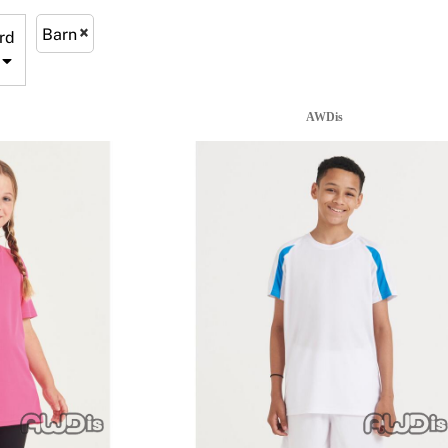
Barn
rd
s
AWDis