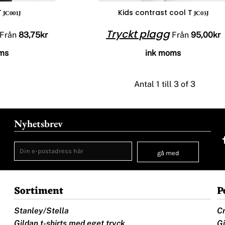
T
Kids contrast cool T
JC001J
JC03J
Tryckt plagg
Från
83,75kr
Från
95,00kr
ms
ink moms
Antal 1 till 3 of 3
Nyhetsbrev
gå med
Sortiment
P
Stanley/Stella
Cr
Gildan t-shirts med eget tryck
Gi