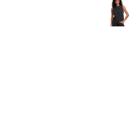
Halsdukar
Logga In
Piké
Registrera
Skjortor
Kundvagn: 0 Artiklar
Sport
Stickade Tröjor