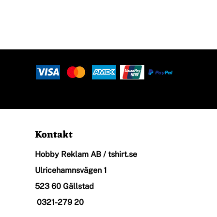
Ekologisk
Arbetskläder
Restaurang, Café & Bar
Kontakt
Övrigt
Hobby Reklam AB / tshirt.se
Ulricehamnsvägen 1
523 60 Gällstad
T-Shirt Med Eget Tryck
0321-279 20