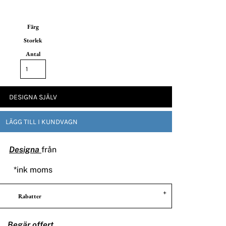
Färg
Storlek
Antal
DESIGNA SJÄLV
LÄGG TILL I KUNDVAGN
Designa
från
*
ink moms
Rabatter
Begär offert