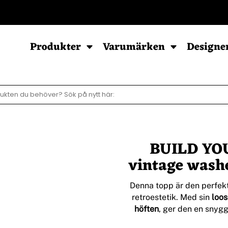
POD - Sortiment
Produkter
Varumärken
Designe
Sweatshirts
Hoodies
Barn & Baby
Herr
Herr
Baby
BUILD YO
Dam
Dam
Barn
Barn
vintage washe
Ziphood
Denna topp är den perfek
retroestetik. Med sin
loos
höften
, ger den en snyg