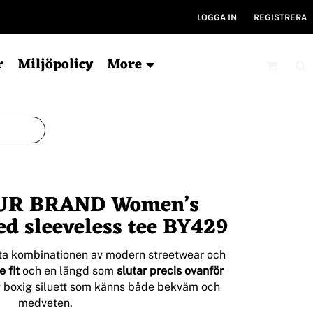
LOGGA IN
REGISTRERA
r
Miljöpolicy
More
Mössor
Kepsar
V
Ekologisk
6-panel
Ty
UR BRAND Women’s
För tryck
5-panel
Ryg
Ekologisk
Ky
d sleeveless tee BY429
Bucket hat
Gym
Träni
ta kombinationen av modern streetwear och
e fit
och en längd som
slutar precis ovanför
g boxig siluett som känns både bekväm och
medveten.