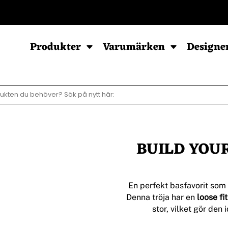
POD - Sortiment
Produkter
Varumärken
Designe
Sweatshirts
Hoodies
Barn & Baby
Herr
Herr
Baby
BUILD YOUR 
Dam
Dam
Barn
Barn
Ziphood
En perfekt basfavorit som
Denna tröja har en
loose fit
stor, vilket gör den