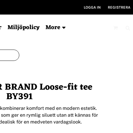
LOGGA IN
REGISTRERA
r
Miljöpolicy
More
Mössor
Kepsar
V
Ekologisk
6-panel
Ty
BRAND Loose-fit tee
För tryck
5-panel
Ryg
Ekologisk
Ky
BY391
Bucket hat
Gym
Träni
 kombinerar komfort med en modern estetik.
som ger en rymlig siluett utan att kännas för
 idealisk för en medveten vardagslook.