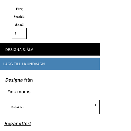
Färg
Storlek
Antal
DESIGNA SJÄLV
LÄGG TILL I KUNDVAGN
Designa
från
*
ink moms
Rabatter
Begär offert