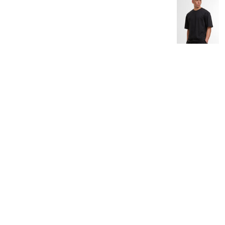
Halsdukar
Logga In
Piké
Registrera
Skjortor
Kundvagn: 0 Artiklar
Sport
Stickade Tröjor