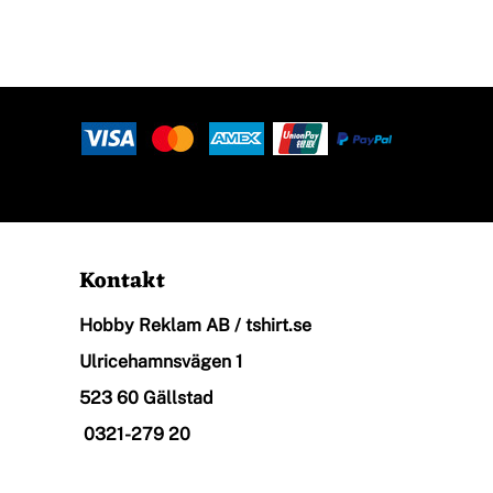
Ekologisk
Arbetskläder
Restaurang, Café & Bar
Kontakt
Hobby Reklam AB / tshirt.se
Övrigt
Ulricehamnsvägen 1
523 60 Gällstad
T-Shirt Med Eget Tryck
0321-279 20