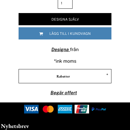
DESIGNA SJÄLV
LÄGG TILL I KUNDVAGN
Designa
från
*
ink moms
Rabatter
Begär offert
Nyhetsbrev