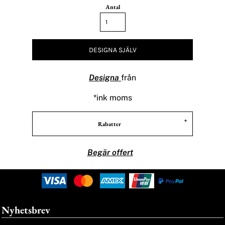
Antal
DESIGNA SJÄLV
Designa
från
*
ink moms
Rabatter
Begär offert
Nyhetsbrev