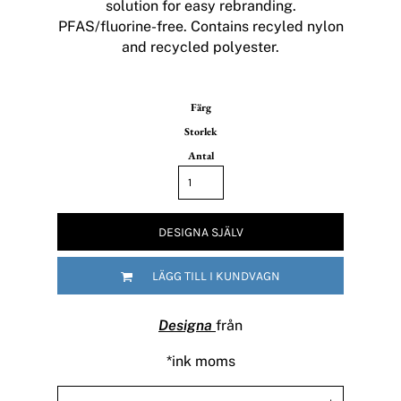
solution for easy rebranding.
PFAS/fluorine-free. Contains recyled nylon
and recycled polyester.
Färg
Storlek
Antal
DESIGNA SJÄLV
LÄGG TILL I KUNDVAGN
Designa
från
*
ink moms