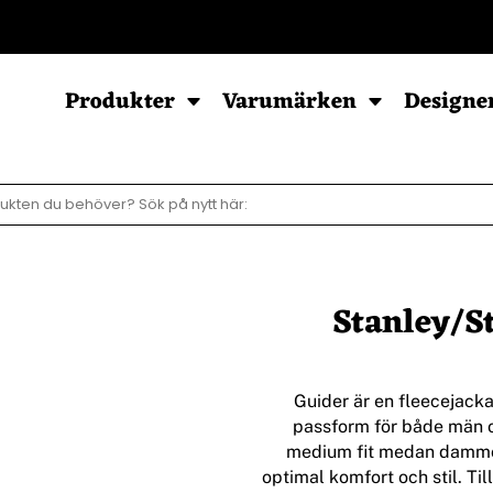
POD - Sortiment
Produkter
Varumärken
Designe
Sweatshirts
Hoodies
Barn & Baby
Herr
Herr
Baby
Stanley/St
Dam
Dam
Barn
Barn
Ziphood
Guider är en fleecejacka,
passform för både män o
medium fit medan dammode
optimal komfort och stil. T