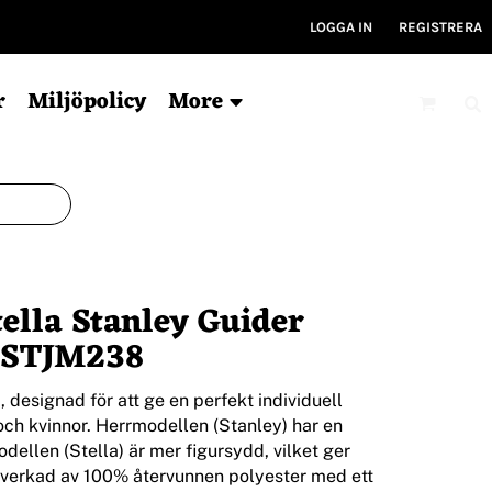
LOGGA IN
REGISTRERA
r
Miljöpolicy
More
Mössor
Kepsar
V
Ekologisk
6-panel
Ty
ella Stanley Guider
För tryck
5-panel
Ryg
Ekologisk
Ky
STJM238
Bucket hat
Gym
Träni
 designad för att ge en perfekt individuell
ch kvinnor. Herrmodellen (Stanley) har en
llen (Stella) är mer figursydd, vilket ger
illverkad av 100% återvunnen polyester med ett