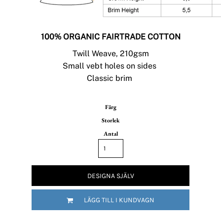
100% ORGANIC FAIRTRADE COTTON
Twill Weave, 210gsm
Small vebt holes on sides
Classic brim
Färg
Storlek
Antal
DESIGNA SJÄLV
LÄGG TILL I KUNDVAGN