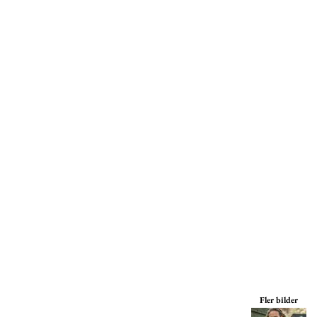
Mössor
Miljöpolicy
Kepsar
Print On Demand
Väskor
Print On Demand
Jackor
Tjänster
Byxor
Om Oss
Fler bilder