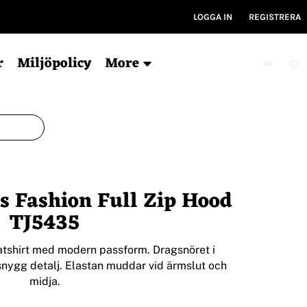
LOGGA IN
REGISTRERA
r
Miljöpolicy
More
Mössor
Kepsar
V
Ekologisk
6-panel
Ty
s Fashion Full Zip Hood
För tryck
5-panel
Ryg
Ekologisk
Ky
TJ5435
Bucket hat
Gym
Träni
tshirt med modern passform. Dragsnöret i
 snygg detalj. Elastan muddar vid ärmslut och
midja.