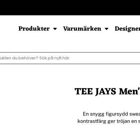
POD - Sortiment
Produkter
Varumärken
Designe
Sweatshirts
Hoodies
Barn & Baby
Herr
Herr
Baby
TEE JAYS Men'
Dam
Dam
Barn
Barn
Ziphood
En snygg figursydd swea
kontrastfärg ger tröjan en