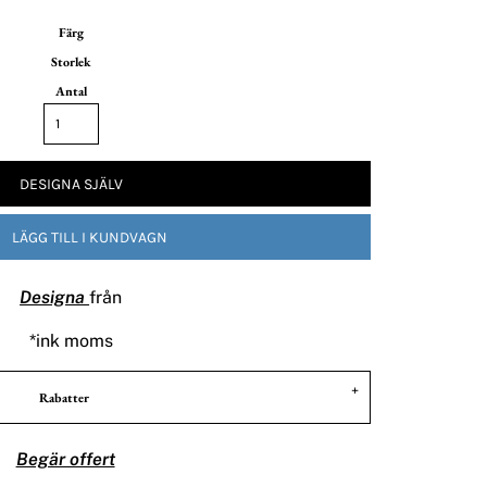
Färg
Storlek
Antal
DESIGNA SJÄLV
LÄGG TILL I KUNDVAGN
Designa
från
*
ink moms
Rabatter
Begär offert