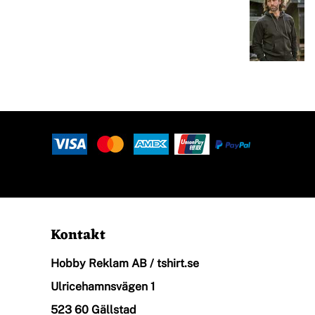
Halsdukar
Logga In
Piké
Registrera
Skjortor
Kundvagn: 0 Artiklar
Sport
Kontakt
Hobby Reklam AB / tshirt.se
Stickade Tröjor
Ulricehamnsvägen 1
523 60 Gällstad