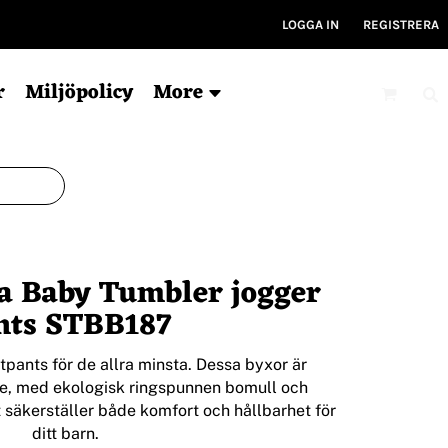
LOGGA IN
REGISTRERA
r
Miljöpolicy
More
Mössor
Kepsar
V
Ekologisk
6-panel
Ty
la Baby Tumbler jogger
För tryck
5-panel
Ryg
Ekologisk
Ky
nts STBB187
Bucket hat
Gym
Träni
tpants för de allra minsta. Dessa byxor är
e, med ekologisk ringspunnen bomull och
t säkerställer både komfort och hållbarhet för
ditt barn.