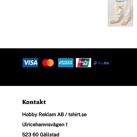
Halsdukar
Logga In
Piké
Registrera
Skjortor
Kundvagn: 0 Artiklar
Sport
Kontakt
Hobby Reklam AB / tshirt.se
Stickade Tröjor
Ulricehamnsvägen 1
523 60 Gällstad