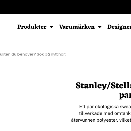
POD - Sortiment
Produkter
Varumärken
Designe
Sweatshirts
Hoodies
Barn & Baby
Herr
Herr
Baby
Stanley/Stel
Dam
Dam
Barn
Barn
pa
Ziphood
Ett par ekologiska swea
tillverkade med omtank
återvunnen polyester, vilke