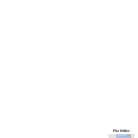
Mössor
Miljöpolicy
Kepsar
Print On Demand
Väskor
Print On Demand
Jackor
Tjänster
Byxor
Om Oss
Fler bilder