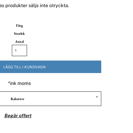
s produkter säljs inte otryckta.
Färg
Storlek
Antal
LÄGG TILL I KUNDVAGN
*
ink moms
Rabatter
Begär offert