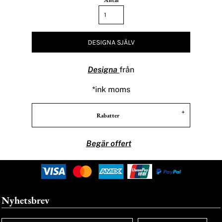
Antal
DESIGNA SJÄLV
Designa
från
*
ink moms
Rabatter
Begär offert
Nyhetsbrev