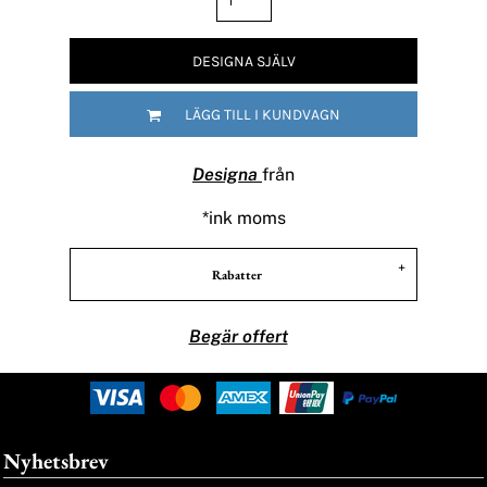
DESIGNA SJÄLV
LÄGG TILL I KUNDVAGN
Designa
från
*
ink moms
Rabatter
Begär offert
Nyhetsbrev