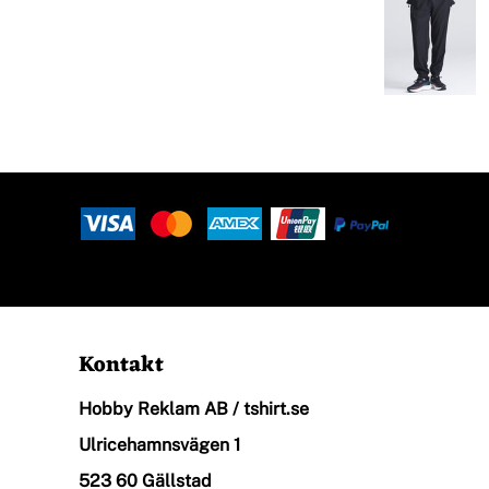
Halsdukar
Logga In
Piké
Registrera
Skjortor
Kundvagn: 0 Artiklar
Sport
Kontakt
Hobby Reklam AB / tshirt.se
Stickade Tröjor
Ulricehamnsvägen 1
523 60 Gällstad