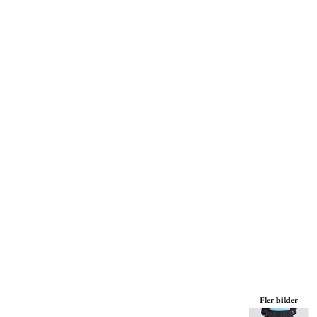
Mössor
Miljöpolicy
Kepsar
Print On Demand
Väskor
Print On Demand
Jackor
Tjänster
Byxor
Om Oss
Fler bilder