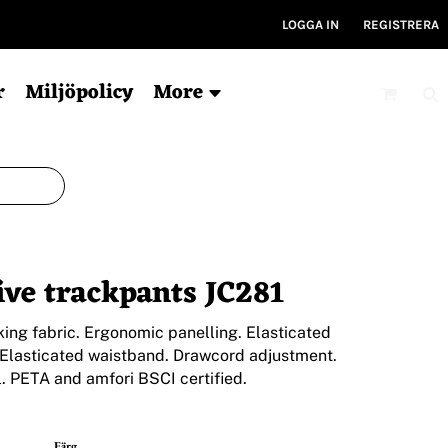
LOGGA IN
REGISTRERA
r
Miljöpolicy
More
Mössor
Kepsar
V
Ekologisk
6-panel
Ty
ve trackpants JC281
För tryck
5-panel
Ryg
Ekologisk
Ky
Bucket hat
Gym
king fabric. Ergonomic panelling. Elasticated
 Elasticated waistband. Drawcord adjustment.
Träni
. PETA and amfori BSCI certified.
Färg