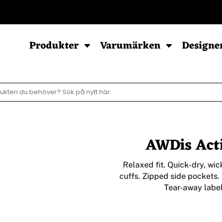
POD - Sortiment
Produkter
Varumärken
Designe
Sweatshirts
Hoodies
Barn & Baby
Herr
Herr
Baby
AWDis Acti
Dam
Dam
Barn
Barn
Ziphood
Relaxed fit. Quick-dry, wic
cuffs. Zipped side pockets.
Tear-away label