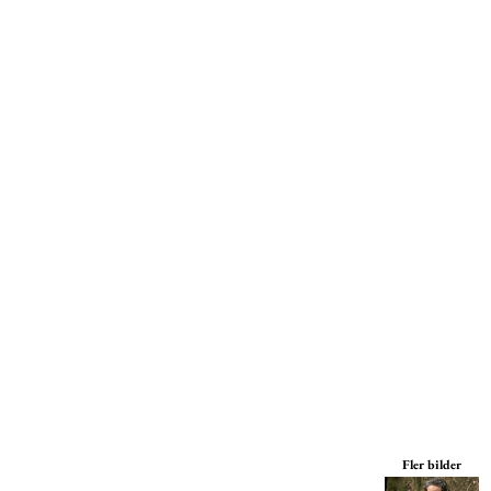
Mössor
Miljöpolicy
Kepsar
Print On Demand
Väskor
Print On Demand
Jackor
Tjänster
Byxor
Om Oss
Fler bilder