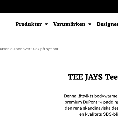
POD - Sortiment
Produkter
Varumärken
Designe
Sweatshirts
Hoodies
Barn & Baby
Herr
Herr
Baby
TEE JAYS Tee
Dam
Dam
Barn
Barn
Ziphood
Denna lättvikts bodywarmer
premium DuPont ™ padding.
den rena skandinaviska des
en kvalitets SBS-bli