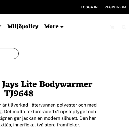
LOGGA IN
REGISTRERA
r
Miljöpolicy
More
Mössor
Kepsar
V
Ekologisk
6-panel
Ty
 Jays Lite Bodywarmer
För tryck
5-panel
Ryg
Ekologisk
Ky
TJ9648
Bucket hat
Gym
Träni
 är tillverkad i återvunnen polyester och med
 Det matta texturerade 1x1 ripstoptyget och
ignen ger jackan en modern silhuett. Den har
xtlås, innerficka, två stora framfickor.