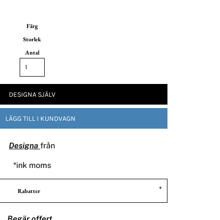
Färg
Storlek
Antal
DESIGNA SJÄLV
LÄGG TILL I KUNDVAGN
Designa
från
*
ink moms
Rabatter
Begär offert