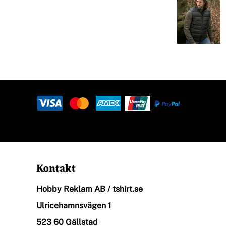
Halsdukar
Logga In
Piké
Registrera
Skjortor
Kundvagn: 0 Artiklar
Sport
Kontakt
Hobby Reklam AB / tshirt.se
Stickade Tröjor
Ulricehamnsvägen 1
523 60 Gällstad