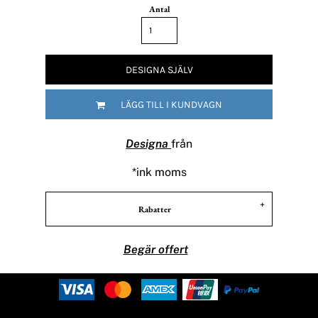
Antal
DESIGNA SJÄLV
LÄGG TILL I KUNDVAGN
Designa
från
*
ink moms
Rabatter
Begär offert