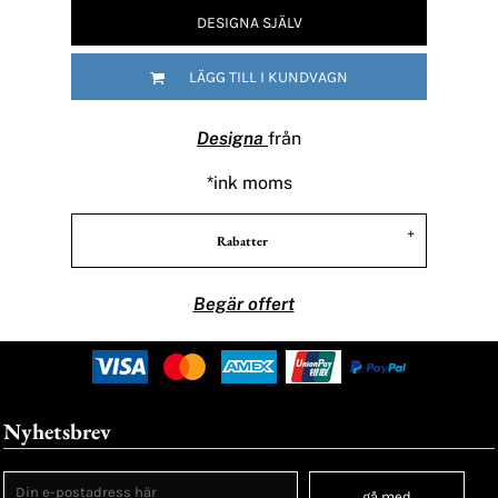
DESIGNA SJÄLV
LÄGG TILL I KUNDVAGN
Designa
från
*
ink moms
Rabatter
Begär offert
Nyhetsbrev
gå med