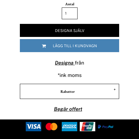
Antal
DESIGNA SJÄLV
LÄGG TILL I KUNDVAGN
Designa
från
*
ink moms
Rabatter
Begär offert