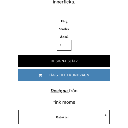
innerficka.
Färg
Storlek
Antal
DESIGNA SJÄLV
LÄGG TILL I KUNDVAGN
Designa
från
*
ink moms
Rabatter