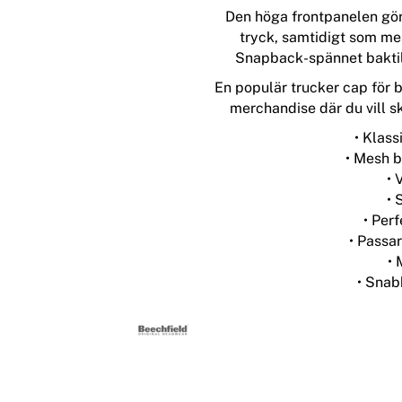
Den höga frontpanelen gör
tryck, samtidigt som m
Snapback-spännet baktill
En populär trucker cap för b
merchandise där du vill s
• Klass
• Mesh ba
• 
• 
• Perf
• Passa
• 
• Snab