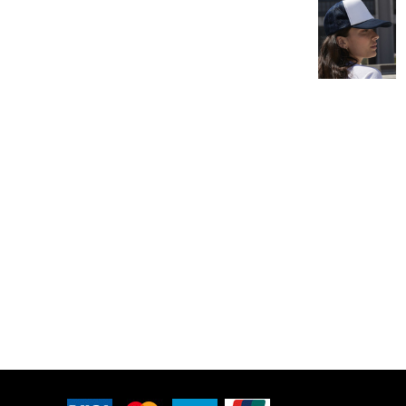
Halsdukar
Logga In
Piké
Registrera
Skjortor
Kundvagn: 0 Artiklar
Sport
Stickade Tröjor