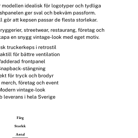
 modellen idealisk för logotyper och tydliga
eshpanelen ger sval och bekväm passform.
 gör att kepsen passar de flesta storlekar.
ryggerier, streetwear, restaurang, företag och
kapa en snygg vintage-look med eget motiv.
isk truckerkeps i retrostil
ktill för bättre ventilation
Vadderad frontpanel
Snapback-stängning
ekt för tryck och brodyr
r merch, företag och event
Modern vintage-look
b leverans i hela Sverige
Färg
Storlek
Antal