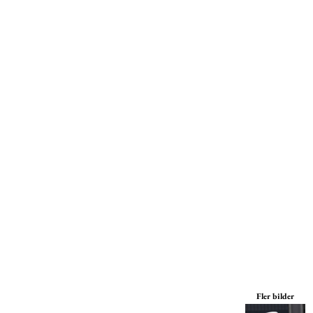
Mössor
Miljöpolicy
Kepsar
Print On Demand
Väskor
Print On Demand
Jackor
Tjänster
Byxor
Om Oss
Fler bilder