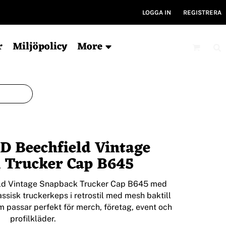
LOGGA IN
REGISTRERA
r
Miljöpolicy
More
Mössor
Kepsar
V
Ekologisk
6-panel
Ty
 Beechfield Vintage
För tryck
5-panel
Ryg
Ekologisk
Ky
 Trucker Cap B645
Bucket hat
Gym
Träni
eld Vintage Snapback Trucker Cap B645 med
lassisk truckerkeps i retrostil med mesh baktill
 passar perfekt för merch, företag, event och
profilkläder.