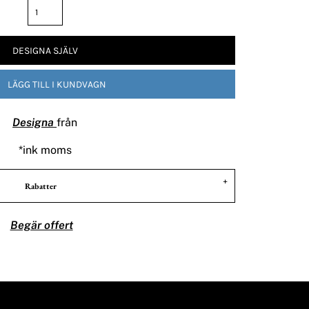
DESIGNA SJÄLV
LÄGG TILL I KUNDVAGN
Designa
från
*
ink moms
Rabatter
Begär offert