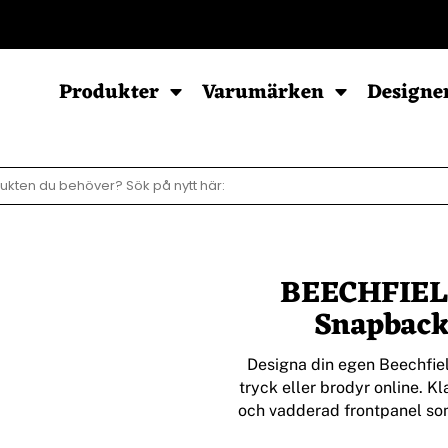
POD - Sortiment
Produkter
Varumärken
Designe
Sweatshirts
Hoodies
Barn & Baby
Herr
Herr
Baby
BEECHFIELD
Dam
Dam
Barn
Barn
Snapback
Ziphood
Designa din egen Beechfi
tryck eller brodyr online. K
och vadderad frontpanel som