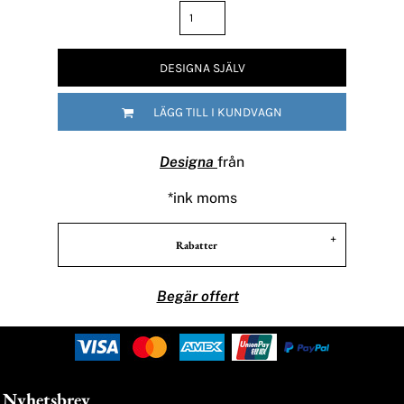
DESIGNA SJÄLV
LÄGG TILL I KUNDVAGN
Designa
från
*
ink moms
Rabatter
Begär offert
Nyhetsbrev