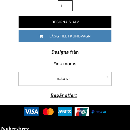
DESIGNA SJÄLV
LÄGG TILL I KUNDVAGN
Designa
från
*
ink moms
Rabatter
Begär offert
Nyhetsbrev