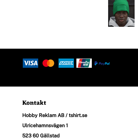
Halsdukar
Logga In
Piké
Registrera
Skjortor
Kundvagn: 0 Artiklar
Sport
Kontakt
Hobby Reklam AB / tshirt.se
Stickade Tröjor
Ulricehamnsvägen 1
523 60 Gällstad