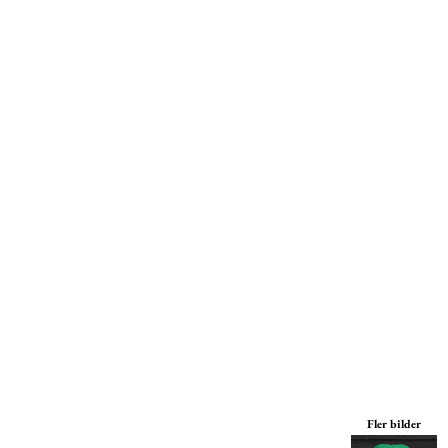
Mössor
Miljöpolicy
Kepsar
Print On Demand
Väskor
Print On Demand
Jackor
Tjänster
Byxor
Om Oss
Fler bilder