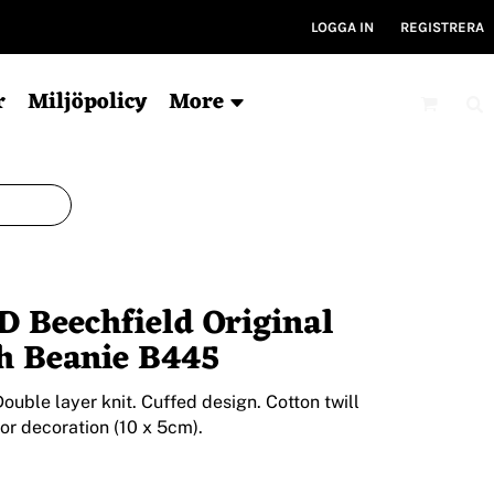
LOGGA IN
REGISTRERA
r
Miljöpolicy
More
Mössor
Kepsar
V
Ekologisk
6-panel
Ty
 Beechfield Original
För tryck
5-panel
Ryg
Ekologisk
Ky
h Beanie B445
Bucket hat
Gym
Träni
ouble layer knit. Cuffed design. Cotton twill
or decoration (10 x 5cm).