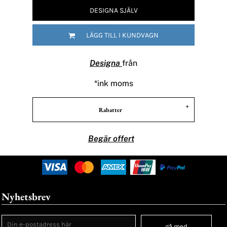
DESIGNA SJÄLV
LÄGG TILL I KUNDVAGN
Designa
från
*
ink moms
Rabatter
Begär offert
Nyhetsbrev
gå med