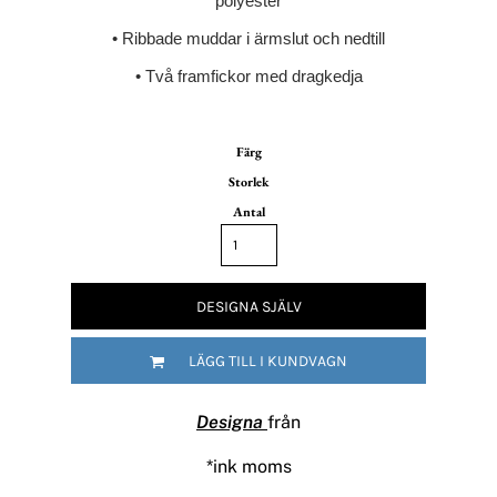
polyester
• Ribbade muddar i ärmslut och nedtill
• Två framfickor med dragkedja
Färg
Storlek
Antal
DESIGNA SJÄLV
LÄGG TILL I KUNDVAGN
Designa
från
*
ink moms