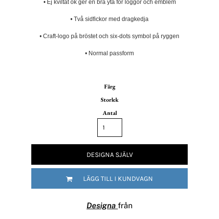
• Ej kviltat ok ger en bra yta för loggor och emblem
• Två sidfickor med dragkedja
• Craft-logo på bröstet och six-dots symbol på ryggen
• Normal passform
Färg
Storlek
Antal
DESIGNA SJÄLV
LÄGG TILL I KUNDVAGN
Designa
från