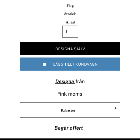
Färg
Storlek
Antal
DESIGNA SJÄLV
LÄGG TILL I KUNDVAGN
Designa
från
*
ink moms
Rabatter
Begär offert