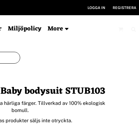
LOGGA IN
REGISTRERA
r
Miljöpolicy
More
Mössor
Kepsar
V
Ekologisk
6-panel
Ty
a Baby bodysuit STUB103
För tryck
5-panel
Ryg
Ekologisk
Ky
Bucket hat
Gym
ra härliga färger. Tillverkad av 100% ekologisk
bomull.
Träni
s produkter säljs inte otryckta.