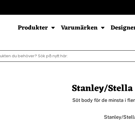
POD - Sortiment
Produkter
Varumärken
Designe
Sweatshirts
Hoodies
Barn & Baby
Herr
Herr
Baby
Stanley/Stell
Dam
Dam
Barn
Barn
Ziphood
Söt body för de minsta i fle
Stanley/Stella