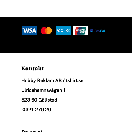
Ekologisk
Arbetskläder
Restaurang, Café & Bar
Kontakt
Hobby Reklam AB / tshirt.se
Övrigt
Ulricehamnsvägen 1
523 60 Gällstad
0321-279 20
T-Shirt Med Eget Tryck
Trustpilot