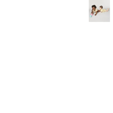
Halsdukar
Logga In
Piké
Registrera
Skjortor
Kundvagn: 0 Artiklar
Sport
Stickade Tröjor