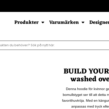
POD - Sortiment
Produkter
Varumärken
Designe
Sweatshirts
Hoodies
Barn & Baby
Herr
Herr
Baby
BUILD YOUR
Dam
Dam
Barn
Barn
washed ove
Ziphood
Denna hoodie för kvinnor ge
bomullstyget ser till att dett
favorithuvtröja. Med en kängu
anpassas med tryck eller