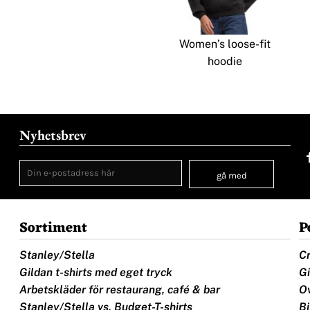
Women’s loose-fit
hoodie
Nyhetsbrev
gå med
Sortiment
P
Stanley/Stella
Cr
Gildan t-shirts med eget tryck
Gi
Arbetskläder för restaurang, café & bar
Ov
Stanley/Stella vs. Budget-T-shirts
Bi