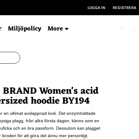
LOGGA IN
REGISTRERA
r
Miljöpolicy
More
Mössor
Kepsar
V
Ekologisk
6-panel
Ty
 BRAND Women's acid
För tryck
5-panel
Ryg
Ekologisk
Ky
rsized hoodie BY194
Bucket hat
Gym
Träni
r en ultimat avslappnad look. Det enzymtvättade
a mysiga plagg, från allra första dagen, känns som en
ruficka och en bra passform. Dessutom kan plagget
 broderi för att göra det ännu mer personligt.