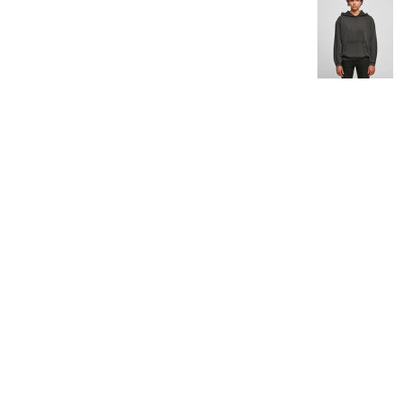
Halsdukar
Logga In
Piké
Registrera
Skjortor
Kundvagn: 0 Artiklar
Sport
Stickade Tröjor