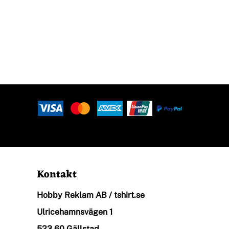
Ekologisk
Arbetskläder
Restaurang, Café & Bar
Övrigt
Kontakt
Hobby Reklam AB / tshirt.se
T-Shirt Med Eget Tryck
Ulricehamnsvägen 1
523 60 Gällstad