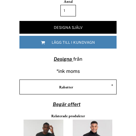
Antal
DESIGNA SJÄLV
LÄGG TILL I KUNDVAGN
Designa
från
*
ink moms
Rabatter
Begär offert
Relaterade produkter