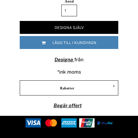
Antal
DESIGNA SJÄLV
LÄGG TILL I KUNDVAGN
Designa
från
*
ink moms
Rabatter
Begär offert