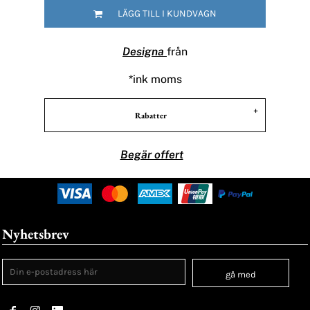
LÄGG TILL I KUNDVAGN
Designa
från
*
ink moms
Rabatter
Begär offert
Nyhetsbrev
gå med