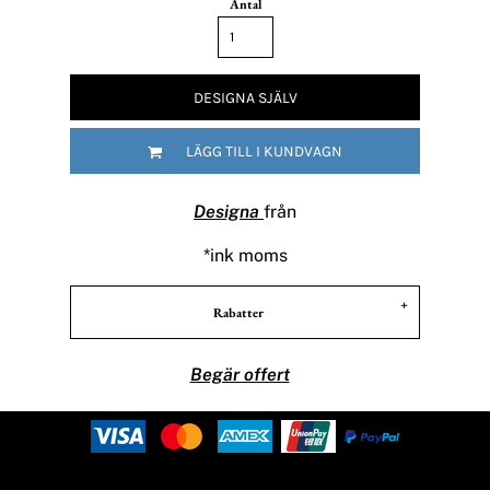
Antal
DESIGNA SJÄLV
LÄGG TILL I KUNDVAGN
Designa
från
*
ink moms
Rabatter
Begär offert