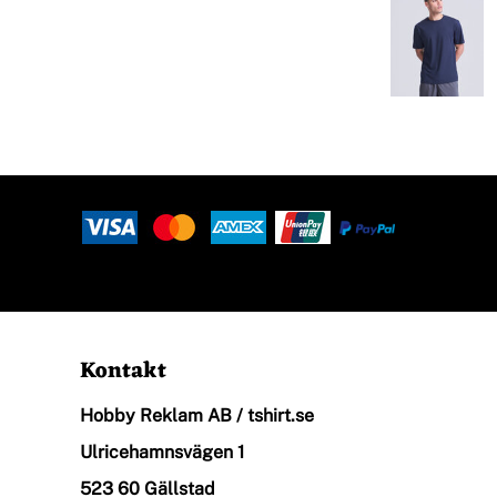
Halsdukar
Logga In
Piké
Registrera
Skjortor
Kundvagn: 0 Artiklar
Sport
Kontakt
Hobby Reklam AB / tshirt.se
Stickade Tröjor
Ulricehamnsvägen 1
523 60 Gällstad