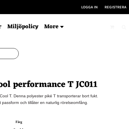
LOGGA IN
REGISTRERA
r
Miljöpolicy
More
Mössor
Kepsar
V
Ekologisk
6-panel
Ty
ol performance T JC011
För tryck
5-panel
Ryg
Ekologisk
Ky
Bucket hat
Gym
ool T. Denna polyester piké T transporterar bort fukt.
Träni
 passform och tillåter en naturlig rörelseomfång.
Färg