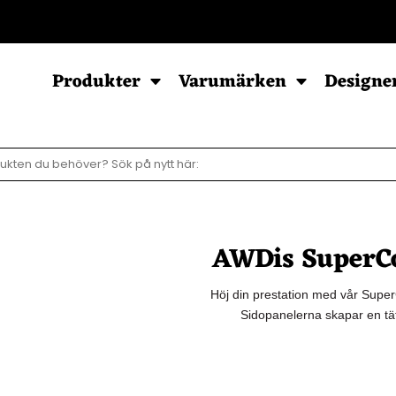
POD - Sortiment
Produkter
Varumärken
Designe
Sweatshirts
Hoodies
Barn & Baby
Herr
Herr
Baby
AWDis SuperCo
Dam
Dam
Barn
Barn
Ziphood
Höj din prestation med vår SuperC
Sidopanelerna skapar en tät