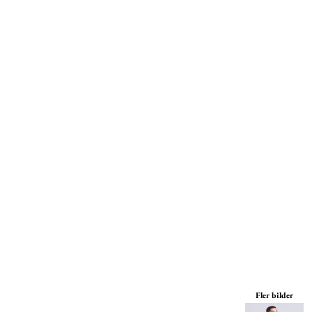
Mössor
Miljöpolicy
Kepsar
Print On Demand
Väskor
Print On Demand
Jackor
Tjänster
Byxor
Om Oss
Fler bilder