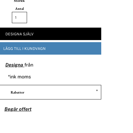
Storlek
Antal
DESIGNA SJÄLV
LÄGG TILL I KUNDVAGN
Designa
från
*
ink moms
Rabatter
Begär offert