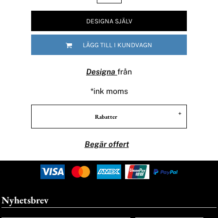
DESIGNA SJÄLV
LÄGG TILL I KUNDVAGN
Designa
från
*
ink moms
Rabatter
Begär offert
Nyhetsbrev