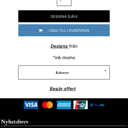
DESIGNA SJÄLV
LÄGG TILL I KUNDVAGN
Designa
från
*
ink moms
Rabatter
Begär offert
Nyhetsbrev