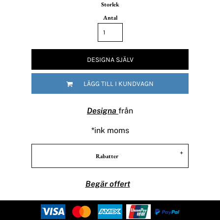
Storlek
Antal
DESIGNA SJÄLV
LÄGG TILL I KUNDVAGN
Designa
från
*
ink moms
Rabatter
Begär offert